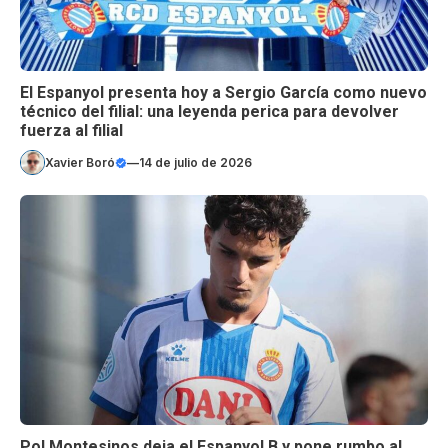
El Espanyol presenta hoy a Sergio García como nuevo
técnico del filial: una leyenda perica para devolver
fuerza al filial
Xavier Boró
—
14 de julio de 2026
Pol Montesinos deja el Espanyol B y pone rumbo al