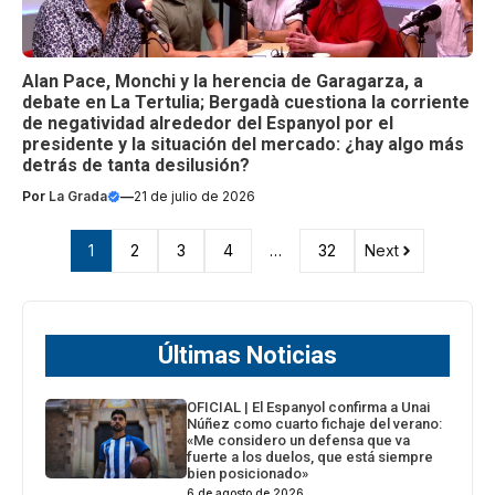
Alan Pace, Monchi y la herencia de Garagarza, a
debate en La Tertulia; Bergadà cuestiona la corriente
de negatividad alrededor del Espanyol por el
presidente y la situación del mercado: ¿hay algo más
detrás de tanta desilusión?
Por
La Grada
—
21 de julio de 2026
1
2
3
4
…
32
Next
Últimas Noticias
OFICIAL | El Espanyol confirma a Unai
Núñez como cuarto fichaje del verano:
«Me considero un defensa que va
fuerte a los duelos, que está siempre
bien posicionado»
6 de agosto de 2026