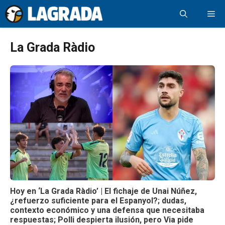
Saltar
Me
al
contenido
La Grada Ràdio
Hoy en ‘La Grada Ràdio’ | El fichaje de Unai Núñez,
¿refuerzo suficiente para el Espanyol?; dudas,
contexto económico y una defensa que necesitaba
respuestas; Polli despierta ilusión, pero Via pide