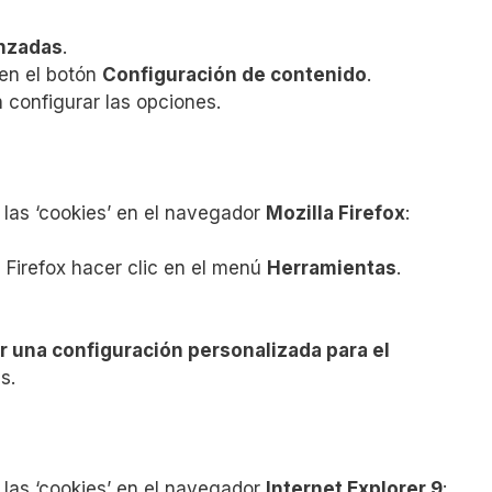
nzadas
.
 en el botón
Configuración de contenido
.
 configurar las opciones.
 las ‘cookies’ en el navegador
Mozilla Firefox
:
e Firefox hacer clic en el menú
Herramientas
.
r una configuración personalizada para el
s.
 las ‘cookies’ en el navegador
Internet Explorer 9
: