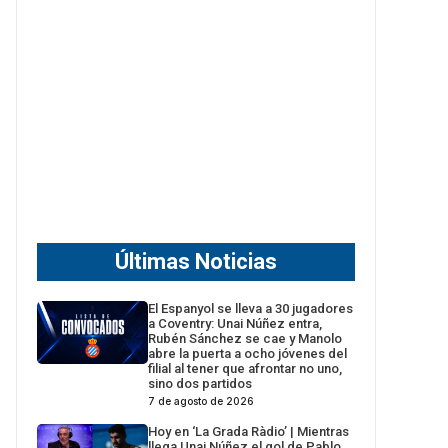
Últimas Noticias
El Espanyol se lleva a 30 jugadores
a Coventry: Unai Núñez entra,
Rubén Sánchez se cae y Manolo
abre la puerta a ocho jóvenes del
filial al tener que afrontar no uno,
sino dos partidos
7 de agosto de 2026
Hoy en ‘La Grada Ràdio’ | Mientras
llega Unai Núñez el gol de Pablo