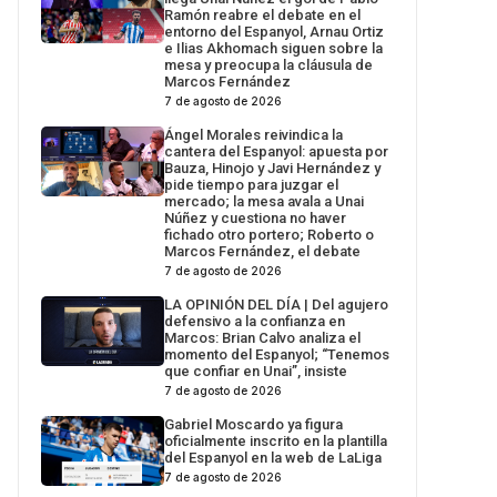
Ramón reabre el debate en el
entorno del Espanyol, Arnau Ortiz
e Ilias Akhomach siguen sobre la
mesa y preocupa la cláusula de
Marcos Fernández
7 de agosto de 2026
Ángel Morales reivindica la
cantera del Espanyol: apuesta por
Bauza, Hinojo y Javi Hernández y
pide tiempo para juzgar el
mercado; la mesa avala a Unai
Núñez y cuestiona no haver
fichado otro portero; Roberto o
Marcos Fernández, el debate
7 de agosto de 2026
LA OPINIÓN DEL DÍA | Del agujero
defensivo a la confianza en
Marcos: Brian Calvo analiza el
momento del Espanyol; “Tenemos
que confiar en Unai”, insiste
7 de agosto de 2026
Gabriel Moscardo ya figura
oficialmente inscrito en la plantilla
del Espanyol en la web de LaLiga
7 de agosto de 2026