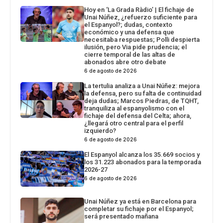
Hoy en ‘La Grada Ràdio’ | El fichaje de
Unai Núñez, ¿refuerzo suficiente para
el Espanyol?; dudas, contexto
económico y una defensa que
necesitaba respuestas; Polli despierta
ilusión, pero Via pide prudencia; el
cierre temporal de las altas de
abonados abre otro debate
6 de agosto de 2026
La tertulia analiza a Unai Núñez: mejora
la defensa, pero su falta de continuidad
deja dudas; Marcos Piedras, de TQHT,
tranquiliza al espanyolismo con el
fichaje del defensa del Celta; ahora,
¿llegará otro central para el perfil
izquierdo?
6 de agosto de 2026
El Espanyol alcanza los 35.669 socios y
los 31.223 abonados para la temporada
2026-27
6 de agosto de 2026
Unai Núñez ya está en Barcelona para
completar su fichaje por el Espanyol;
será presentado mañana