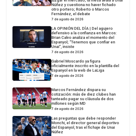
juzgar el mercado; la mesa avala a Unai
Núñez y cuestiona no haver fichado
otro portero; Roberto o Marcos
Fernández, el debate
7 de agosto de 2026
LA OPINIÓN DEL DÍA | Del agujero
defensivo a la confianza en Marcos:
Brian Calvo analiza el momento del
Espanyol; “Tenemos que confiar en
Unai”, insiste
7 de agosto de 2026
Gabriel Moscardo ya figura
oficialmente inscrito en la plantilla del
Espanyol en la web de LaLiga
7 de agosto de 2026
Marcos Fernández dispara su
cotización: más de diez clubes han
tanteado pagar su cláusula de dos
millones según MD
7 de agosto de 2026
Las preguntas que debe responder
Monchi, el director general deportivo
del Espanyol, tras el fichaje de Unai
Núñez