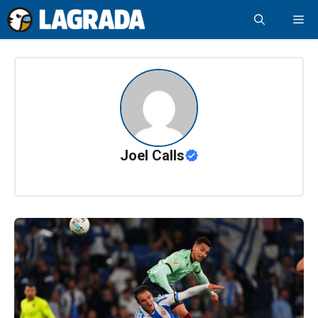
Saltar
Me
al
contenido
Joel Calls