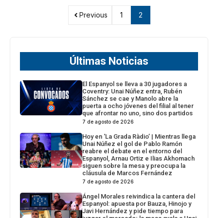
Previous
1
2
Últimas Noticias
El Espanyol se lleva a 30 jugadores a
Coventry: Unai Núñez entra, Rubén
Sánchez se cae y Manolo abre la
puerta a ocho jóvenes del filial al tener
que afrontar no uno, sino dos partidos
7 de agosto de 2026
Hoy en ‘La Grada Ràdio’ | Mientras llega
Unai Núñez el gol de Pablo Ramón
reabre el debate en el entorno del
Espanyol, Arnau Ortiz e Ilias Akhomach
siguen sobre la mesa y preocupa la
cláusula de Marcos Fernández
7 de agosto de 2026
Ángel Morales reivindica la cantera del
Espanyol: apuesta por Bauza, Hinojo y
Javi Hernández y pide tiempo para