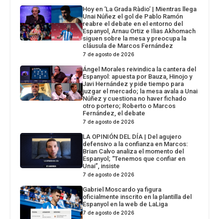
Hoy en ‘La Grada Ràdio’ | Mientras llega
Unai Núñez el gol de Pablo Ramón
reabre el debate en el entorno del
Espanyol, Arnau Ortiz e Ilias Akhomach
siguen sobre la mesa y preocupa la
cláusula de Marcos Fernández
7 de agosto de 2026
Ángel Morales reivindica la cantera del
Espanyol: apuesta por Bauza, Hinojo y
Javi Hernández y pide tiempo para
juzgar el mercado; la mesa avala a Unai
Núñez y cuestiona no haver fichado
otro portero; Roberto o Marcos
Fernández, el debate
7 de agosto de 2026
LA OPINIÓN DEL DÍA | Del agujero
defensivo a la confianza en Marcos:
Brian Calvo analiza el momento del
Espanyol; “Tenemos que confiar en
Unai”, insiste
7 de agosto de 2026
Gabriel Moscardo ya figura
oficialmente inscrito en la plantilla del
Espanyol en la web de LaLiga
7 de agosto de 2026