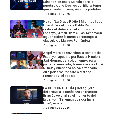
Sánchez se cae y Manolo abre la
puerta a ocho jóvenes del filial al tener
que afrontar no uno, sino dos partidos
7 de agosto de 2026
Hoy en ‘La Grada Ràdio’ | Mientras llega
Unai Núñez el gol de Pablo Ramón
reabre el debate en el entorno del
Espanyol, Arnau Ortiz e Ilias Akhomach
siguen sobre la mesa y preocupa la
cláusula de Marcos Fernández
7 de agosto de 2026
Ángel Morales reivindica la cantera del
Espanyol: apuesta por Bauza, Hinojo y
Javi Hernández y pide tiempo para
juzgar el mercado; la mesa avala a Unai
Núñez y cuestiona no haver fichado
otro portero; Roberto o Marcos
Fernández, el debate
7 de agosto de 2026
LA OPINIÓN DEL DÍA | Del agujero
defensivo a la confianza en Marcos:
Brian Calvo analiza el momento del
Espanyol; “Tenemos que confiar en
Unai”, insiste
7 de agosto de 2026