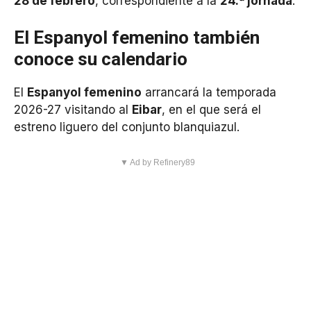
28 de febrero
, correspondiente a la
24.ª jornada
.
El Espanyol femenino también
conoce su calendario
El
Espanyol femenino
arrancará la temporada
2026-27 visitando al
Eibar
, en el que será el
estreno liguero del conjunto blanquiazul.
▼ Ad by Refinery89