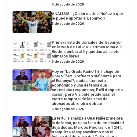
6 de agosto de 2026
ANÁLISIS | ¿Quién es Unai Núñez y qué
le puede aportar al Espanyol?
6 de agosto de 2026
Primera lista de dorsales del Espanyol
en la web de LaLiga: Hartman toma el 3,
Riedel cambia al 5 y quedan aún siete
números libres
6 de agosto de 2026
Hoy en ‘La Grada Ràdio’ | El fichaje de
Unai Núñez, ¿refuerzo suficiente para
el Espanyol?; dudas, contexto
económico y una defensa que
necesitaba respuestas; Polli despierta
ilusión, pero Via pide prudencia; el
cierre temporal de las altas de
abonados abre otro debate
6 de agosto de 2026
La tertulia analiza a Unai Núñez: mejora
la defensa, pero su falta de continuidad
deja dudas; Marcos Piedras, de TQHT,
tranquiliza al espanyolismo con el
fichaje del defensa del Celta; ahora,