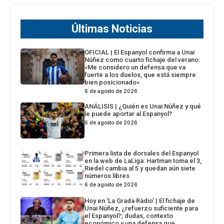
Últimas Noticias
OFICIAL | El Espanyol confirma a Unai
Núñez como cuarto fichaje del verano:
«Me considero un defensa que va
fuerte a los duelos, que está siempre
bien posicionado»
6 de agosto de 2026
ANÁLISIS | ¿Quién es Unai Núñez y qué
le puede aportar al Espanyol?
6 de agosto de 2026
Primera lista de dorsales del Espanyol
en la web de LaLiga: Hartman toma el 3,
Riedel cambia al 5 y quedan aún siete
números libres
6 de agosto de 2026
Hoy en ‘La Grada Ràdio’ | El fichaje de
Unai Núñez, ¿refuerzo suficiente para
el Espanyol?; dudas, contexto
económico y una defensa que