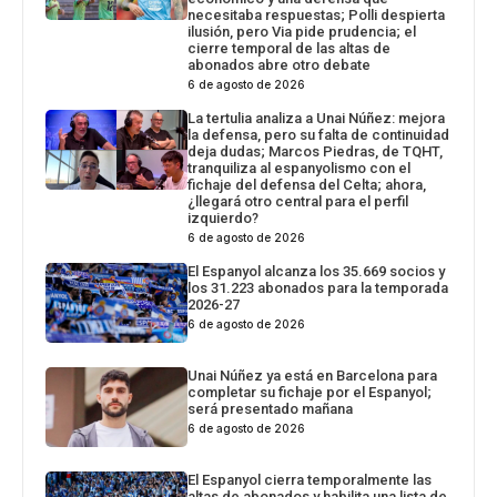
necesitaba respuestas; Polli despierta
ilusión, pero Via pide prudencia; el
cierre temporal de las altas de
abonados abre otro debate
6 de agosto de 2026
La tertulia analiza a Unai Núñez: mejora
la defensa, pero su falta de continuidad
deja dudas; Marcos Piedras, de TQHT,
tranquiliza al espanyolismo con el
fichaje del defensa del Celta; ahora,
¿llegará otro central para el perfil
izquierdo?
6 de agosto de 2026
El Espanyol alcanza los 35.669 socios y
los 31.223 abonados para la temporada
2026-27
6 de agosto de 2026
Unai Núñez ya está en Barcelona para
completar su fichaje por el Espanyol;
será presentado mañana
6 de agosto de 2026
El Espanyol cierra temporalmente las
altas de abonados y habilita una lista de