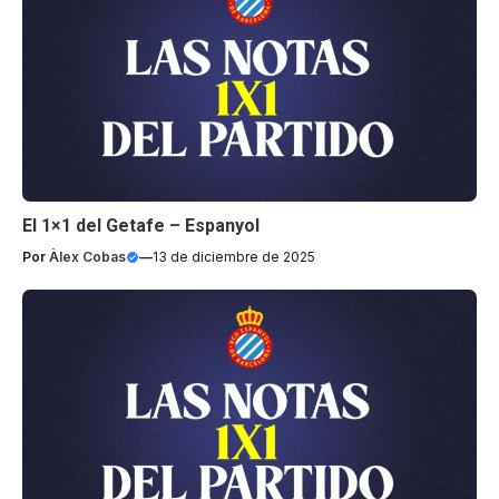
El 1×1 del Getafe – Espanyol
Por
Àlex Cobas
—
13 de diciembre de 2025