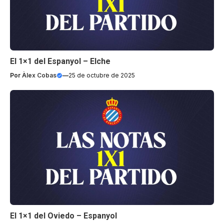
El 1×1 del Espanyol – Elche
Por
Àlex Cobas
—
25 de octubre de 2025
El 1×1 del Oviedo – Espanyol