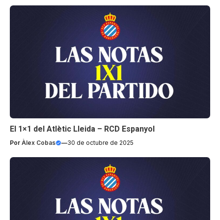
El 1×1 del Atlètic Lleida – RCD Espanyol
Por
Àlex Cobas
—
30 de octubre de 2025