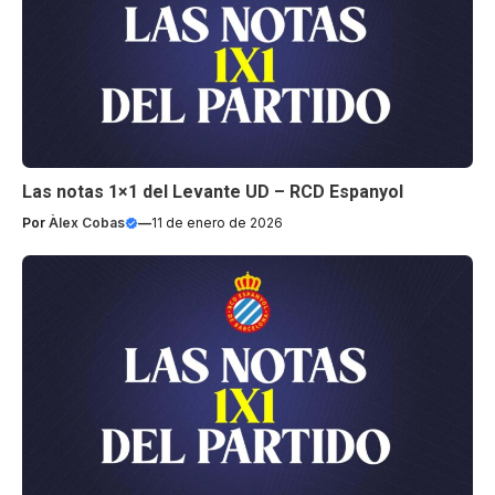
Las notas 1×1 del Levante UD – RCD Espanyol
Por
Àlex Cobas
—
11 de enero de 2026