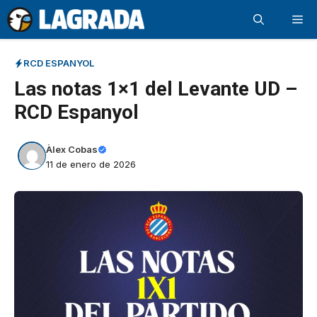
Saltar
Me
al
contenido
RCD ESPANYOL
Las notas 1×1 del Levante UD –
RCD Espanyol
Àlex Cobas
11 de enero de 2026