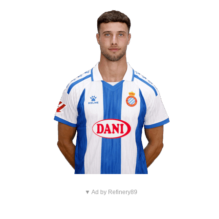
▼ Ad by Refinery89