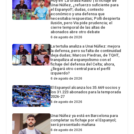
Hoy en ‘La Grada Ràdio’ | El fichaje de
Unai Núñez, ¿refuerzo suficiente para
el Espanyol?; dudas, contexto
económico y una defensa que
necesitaba respuestas; Polli despierta
ilusión, pero Via pide prudencia; el
cierre temporal de las altas de
abonados abre otro debate
6 de agosto de 2026
La tertulia analiza a Unai Núñez: mejora
la defensa, pero su falta de continuidad
deja dudas; Marcos Piedras, de TQHT,
tranquiliza al espanyolismo con el
fichaje del defensa del Celta; ahora,
¿llegará otro central para el perfil
izquierdo?
6 de agosto de 2026
El Espanyol alcanza los 35.669 socios y
los 31.223 abonados para la temporada
2026-27
6 de agosto de 2026
Unai Núñez ya está en Barcelona para
completar su fichaje por el Espanyol;
será presentado mañana
6 de agosto de 2026