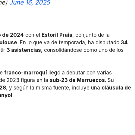
ne)
June 16, 2025
io de 2024
con el
Estoril Praia
, conjunto de la
ulouse
. En lo que va de temporada, ha disputado
34
tir
3 asistencias
, consolidándose como uno de los
te
franco-marroquí
llegó a debutar con varias
de 2023 figura en la
sub‑23 de Marruecos
. Su
028
, y según la misma fuente, incluye una
cláusula de
anyol
.