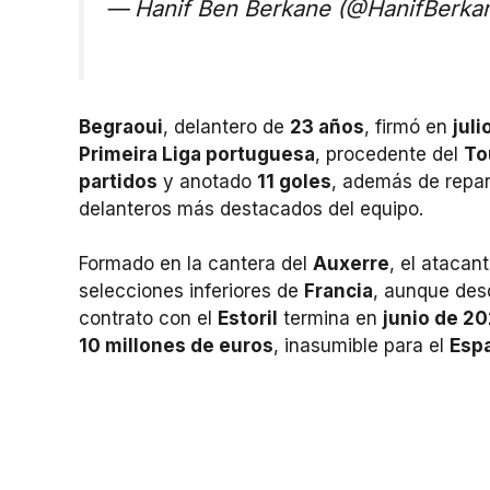
— Hanif Ben Berkane (@HanifBerka
Begraoui
, delantero de
23 años
, firmó en
jul
Primeira Liga portuguesa
, procedente del
To
partidos
y anotado
11 goles
, además de repar
delanteros más destacados del equipo.
Formado en la cantera del
Auxerre
, el atacan
selecciones inferiores de
Francia
, aunque des
contrato con el
Estoril
termina en
junio de 2
10 millones de euros
, inasumible para el
Esp