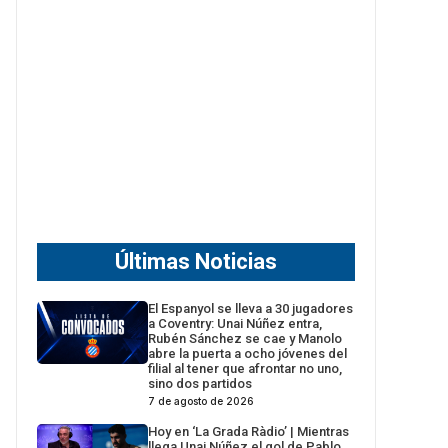
Últimas Noticias
El Espanyol se lleva a 30 jugadores
a Coventry: Unai Núñez entra,
Rubén Sánchez se cae y Manolo
abre la puerta a ocho jóvenes del
filial al tener que afrontar no uno,
sino dos partidos
7 de agosto de 2026
Hoy en ‘La Grada Ràdio’ | Mientras
llega Unai Núñez el gol de Pablo