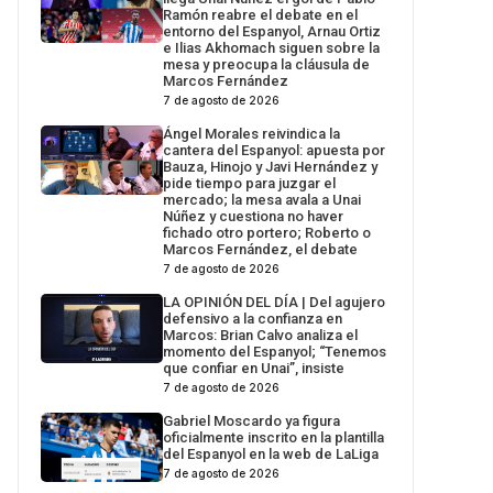
Ramón reabre el debate en el
entorno del Espanyol, Arnau Ortiz
e Ilias Akhomach siguen sobre la
mesa y preocupa la cláusula de
Marcos Fernández
7 de agosto de 2026
Ángel Morales reivindica la
cantera del Espanyol: apuesta por
Bauza, Hinojo y Javi Hernández y
pide tiempo para juzgar el
mercado; la mesa avala a Unai
Núñez y cuestiona no haver
fichado otro portero; Roberto o
Marcos Fernández, el debate
7 de agosto de 2026
LA OPINIÓN DEL DÍA | Del agujero
defensivo a la confianza en
Marcos: Brian Calvo analiza el
momento del Espanyol; “Tenemos
que confiar en Unai”, insiste
7 de agosto de 2026
Gabriel Moscardo ya figura
oficialmente inscrito en la plantilla
del Espanyol en la web de LaLiga
7 de agosto de 2026