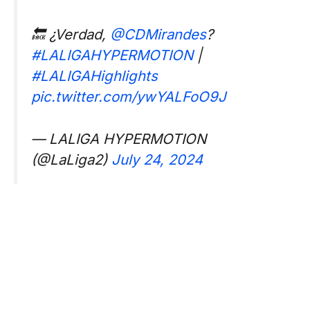
🔙 ¿Verdad,
@CDMirandes
?
#LALIGAHYPERMOTION
|
#LALIGAHighlights
pic.twitter.com/ywYALFoO9J
— LALIGA HYPERMOTION
(@LaLiga2)
July 24, 2024