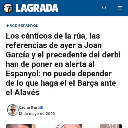
Saltar
Me
al
contenido
RCD ESPANYOL
Los cánticos de la rúa, las
referencias de ayer a Joan
García y el precedente del derbi
han de poner en alerta al
Espanyol: no puede depender
de lo que haga el el Barça ante
el Alavés
Xavier Boró
12 de mayo de 2026