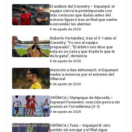
El análisis del Coventry – Espanyol: el
equipo cierra la pretemporada con
más certezas que dudas antes del
estreno liguero tras un final que vuelve
a encender las alarmas
8 de agosto de 2026
Roberto Fernández, tras el 3-1 ante el
Coventry: “Yo veo al equipo
preparado”; “El árbitro nos dice que
esta es su casa y que él pita lo que le
da la gana”, denuncia
8 de agosto de 2026
Atención a Ilias Akhomach: el Espanyol
vuelve a moverse por el extremo del
Villarreal
8 de agosto de 2026
CRÓNICA | Olympique de Marsella –
Espanyol Femenino: reacción perica sin
premio en TorreMirona (2-1)
8 de agosto de 2026
CRÓNICA | Tona – Espanyol B: otro
partido sin encajar y el filial sigue