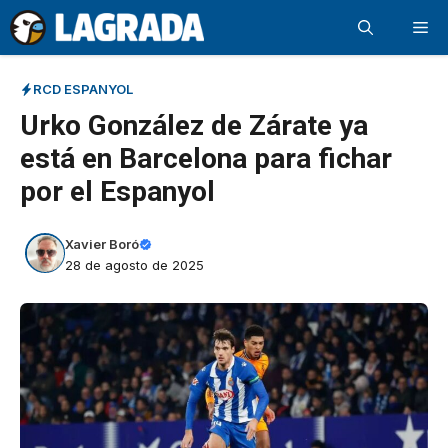
Saltar
Me
al
contenido
RCD ESPANYOL
Urko González de Zárate ya
está en Barcelona para fichar
por el Espanyol
Xavier Boró
28 de agosto de 2025