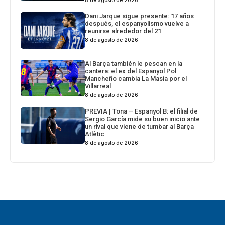
8 de agosto de 2026
Dani Jarque sigue presente: 17 años
después, el espanyolismo vuelve a
reunirse alrededor del 21
8 de agosto de 2026
Al Barça también le pescan en la
cantera: el ex del Espanyol Pol
Mancheño cambia La Masía por el
Villarreal
8 de agosto de 2026
PREVIA | Tona – Espanyol B: el filial de
Sergio García mide su buen inicio ante
un rival que viene de tumbar al Barça
Atlètic
8 de agosto de 2026