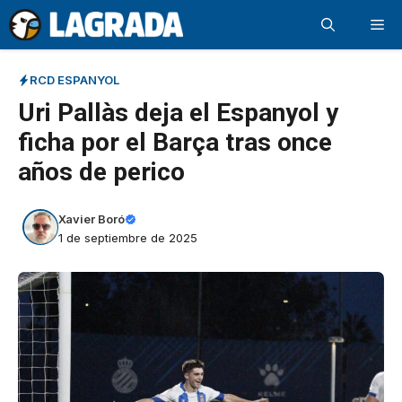
Saltar
Me
al
contenido
RCD ESPANYOL
Uri Pallàs deja el Espanyol y
ficha por el Barça tras once
años de perico
Xavier Boró
1 de septiembre de 2025