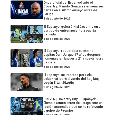
Once oficial del Espanyol ante el
Coventry: Manolo González enseña sus
cartas en el último ensayo antes de
LaLiga
8 de agosto de 2026
El Espanyol golea 0-4 al Coventry en el
partido de entrenamiento a puerta
cerrada
8 de agosto de 2026
El Espanyol recuerda a su eterno
capitán Dani Jarque 17 años después:
homenaje en la puerta 21 y nueva figura
de cera
8 de agosto de 2026
El Espanyol se interesa por Felix
Uduokhai, central zurdo del Beşiktaş,
según Ertan Süzgün
8 de agosto de 2026
PREVIA | Coventry City – Espanyol:
último examen antes de LaLiga ante un
recién ascendido que se ha reforzado
a golpe de Premier