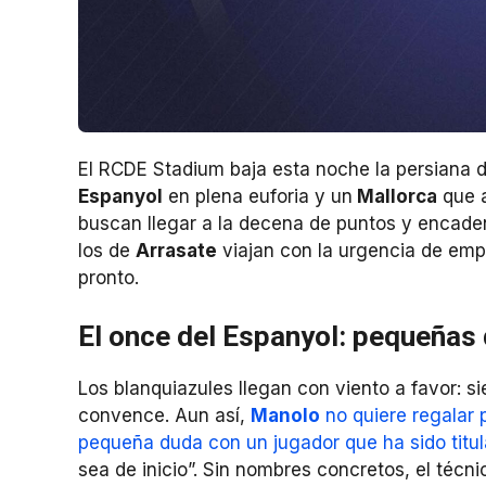
El RCDE Stadium baja esta noche la persiana 
Espanyol
en plena euforia y un
Mallorca
que a
buscan llegar a la decena de puntos y encaden
los de
Arrasate
viajan con la urgencia de emp
pronto.
El once del Espanyol: pequeñas
Los blanquiazules llegan con viento a favor: s
convence. Aun así,
Manolo
no quiere regalar 
pequeña duda con un jugador que ha sido titul
sea de inicio”. Sin nombres concretos, el técni