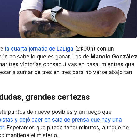
de
la cuarta jornada de LaLiga
(21:00h) con un
ún no sabe lo que es ganar. Los de
Manolo González
ar tres victorias consecutivas en casa, mientras que
ezar a sumar de tres en tres para no verse abajo tan
 dudas, grandes certezas
iete puntos de nueve posibles y un juego que
pistas y dejó caer en sala de prensa que hay una
ar.
Esperamos que pueda tener minutos, aunque no
co mantiene el misterio.