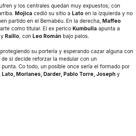
s sufren y los centrales quedan muy expuestos; con
arriba.
Mojica
cedió su sitio a
Lato
en la izquierda y no
buen partido en el Bernabéu. En la derecha,
Maffeo
arte como titular. El ex perico
Kumbulla
apunta a
t
y
Raíllo
, con
Leo Román
bajo palos.
 protegiendo su portería y esperando cazar alguna con
de si decide reforzar la medular con un
punta. Co todo, un posible once sería el formado por
, Lato, Morlanes, Darder, Pablo Torre, Joseph
y