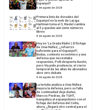
Espanyol?
6 de agosto de 2026
Primera lista de dorsales del
Espanyol en la web de LaLiga:
Hartman toma el 3, Riedel cambia
al 5 y quedan aún siete números
libres
6 de agosto de 2026
Hoy en ‘La Grada Ràdio’ | El fichaje
de Unai Núñez, ¿refuerzo
suficiente para el Espanyol?;
dudas, contexto económico y una
defensa que necesitaba
respuestas; Polli despierta ilusión,
pero Via pide prudencia; el cierre
temporal de las altas de abonados
abre otro debate
6 de agosto de 2026
La tertulia analiza a Unai Núñez:
mejora la defensa, pero su falta
de continuidad deja dudas;
Marcos Piedras, de TQHT,
tranquiliza al espanyolismo con el
fichaje del defensa del Celta;
ahora, ¿llegará otro central para el