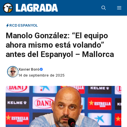
Saltar
Me
al
contenido
RCD ESPANYOL
Manolo González: “El equipo
ahora mismo está volando”
antes del Espanyol – Mallorca
Xavier Boró
14 de septiembre de 2025