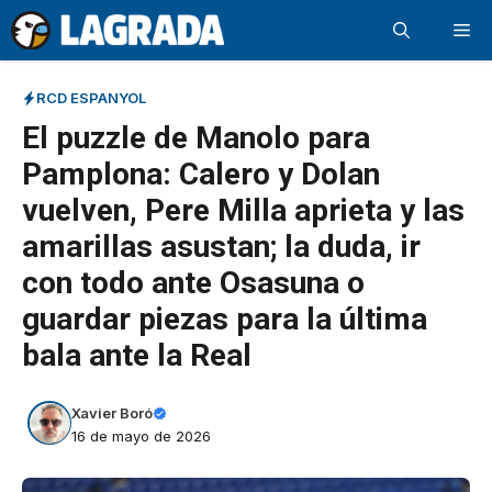
Saltar
Me
al
contenido
RCD ESPANYOL
El puzzle de Manolo para
Pamplona: Calero y Dolan
vuelven, Pere Milla aprieta y las
amarillas asustan; la duda, ir
con todo ante Osasuna o
guardar piezas para la última
bala ante la Real
Xavier Boró
16 de mayo de 2026