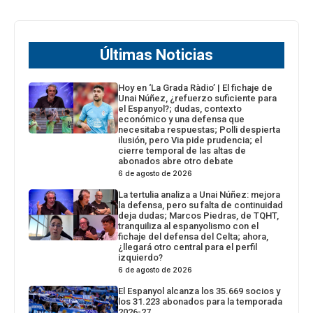
Últimas Noticias
Hoy en ‘La Grada Ràdio’ | El fichaje de
Unai Núñez, ¿refuerzo suficiente para
el Espanyol?; dudas, contexto
económico y una defensa que
necesitaba respuestas; Polli despierta
ilusión, pero Via pide prudencia; el
cierre temporal de las altas de
abonados abre otro debate
6 de agosto de 2026
La tertulia analiza a Unai Núñez: mejora
la defensa, pero su falta de continuidad
deja dudas; Marcos Piedras, de TQHT,
tranquiliza al espanyolismo con el
fichaje del defensa del Celta; ahora,
¿llegará otro central para el perfil
izquierdo?
6 de agosto de 2026
El Espanyol alcanza los 35.669 socios y
los 31.223 abonados para la temporada
2026-27