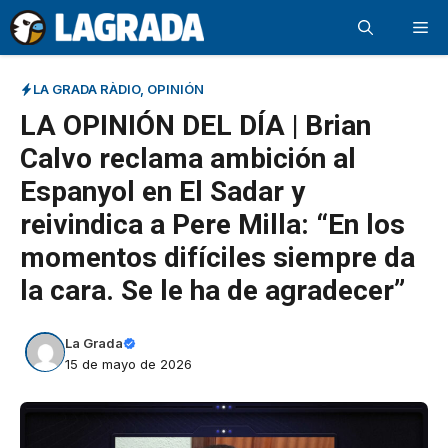
Saltar
Me
al
contenido
LA GRADA RÀDIO
,
OPINIÓN
LA OPINIÓN DEL DÍA | Brian
Calvo reclama ambición al
Espanyol en El Sadar y
reivindica a Pere Milla: “En los
momentos difíciles siempre da
la cara. Se le ha de agradecer”
La Grada
15 de mayo de 2026