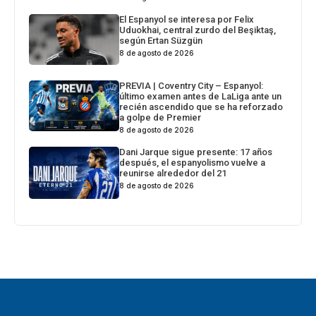
El Espanyol se interesa por Felix
Uduokhai, central zurdo del Beşiktaş,
según Ertan Süzgün
8 de agosto de 2026
PREVIA | Coventry City – Espanyol:
último examen antes de LaLiga ante un
recién ascendido que se ha reforzado
a golpe de Premier
8 de agosto de 2026
Dani Jarque sigue presente: 17 años
después, el espanyolismo vuelve a
reunirse alrededor del 21
8 de agosto de 2026