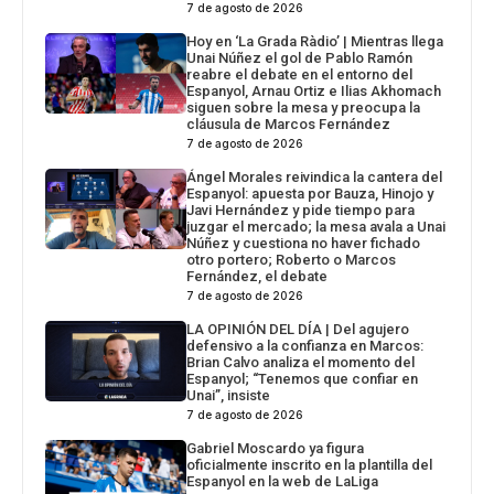
7 de agosto de 2026
Hoy en ‘La Grada Ràdio’ | Mientras llega
Unai Núñez el gol de Pablo Ramón
reabre el debate en el entorno del
Espanyol, Arnau Ortiz e Ilias Akhomach
siguen sobre la mesa y preocupa la
cláusula de Marcos Fernández
7 de agosto de 2026
Ángel Morales reivindica la cantera del
Espanyol: apuesta por Bauza, Hinojo y
Javi Hernández y pide tiempo para
juzgar el mercado; la mesa avala a Unai
Núñez y cuestiona no haver fichado
otro portero; Roberto o Marcos
Fernández, el debate
7 de agosto de 2026
LA OPINIÓN DEL DÍA | Del agujero
defensivo a la confianza en Marcos:
Brian Calvo analiza el momento del
Espanyol; “Tenemos que confiar en
Unai”, insiste
7 de agosto de 2026
Gabriel Moscardo ya figura
oficialmente inscrito en la plantilla del
Espanyol en la web de LaLiga