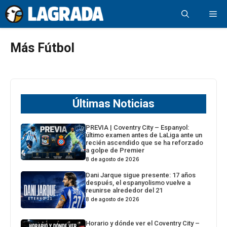
Saltar
Me
al
contenido
Más Fútbol
Últimas Noticias
PREVIA | Coventry City – Espanyol:
último examen antes de LaLiga ante un
recién ascendido que se ha reforzado
a golpe de Premier
8 de agosto de 2026
Dani Jarque sigue presente: 17 años
después, el espanyolismo vuelve a
reunirse alrededor del 21
8 de agosto de 2026
Horario y dónde ver el Coventry City –