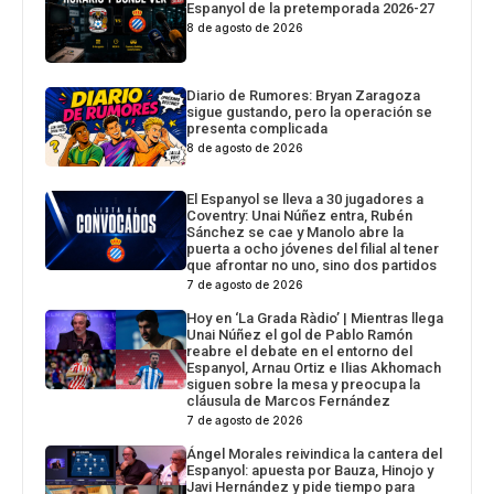
Espanyol de la pretemporada 2026-27
8 de agosto de 2026
Diario de Rumores: Bryan Zaragoza
sigue gustando, pero la operación se
presenta complicada
8 de agosto de 2026
El Espanyol se lleva a 30 jugadores a
Coventry: Unai Núñez entra, Rubén
Sánchez se cae y Manolo abre la
puerta a ocho jóvenes del filial al tener
que afrontar no uno, sino dos partidos
7 de agosto de 2026
Hoy en ‘La Grada Ràdio’ | Mientras llega
Unai Núñez el gol de Pablo Ramón
reabre el debate en el entorno del
Espanyol, Arnau Ortiz e Ilias Akhomach
siguen sobre la mesa y preocupa la
cláusula de Marcos Fernández
7 de agosto de 2026
Ángel Morales reivindica la cantera del
Espanyol: apuesta por Bauza, Hinojo y
Javi Hernández y pide tiempo para