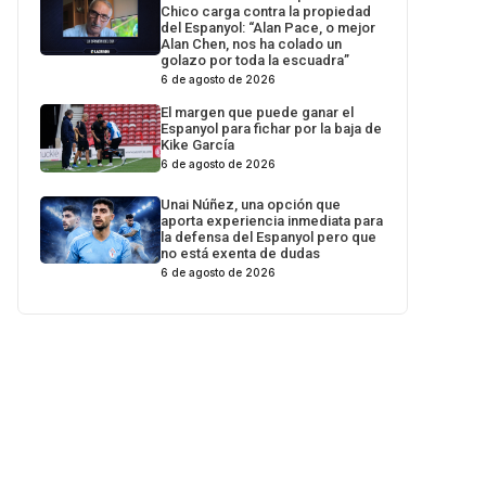
Chico carga contra la propiedad
del Espanyol: “Alan Pace, o mejor
Alan Chen, nos ha colado un
golazo por toda la escuadra”
6 de agosto de 2026
El margen que puede ganar el
Espanyol para fichar por la baja de
Kike García
6 de agosto de 2026
Unai Núñez, una opción que
aporta experiencia inmediata para
la defensa del Espanyol pero que
no está exenta de dudas
6 de agosto de 2026