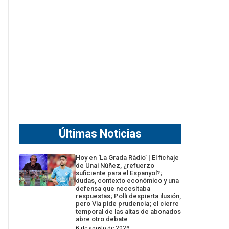
Últimas Noticias
Hoy en ‘La Grada Ràdio’ | El fichaje
de Unai Núñez, ¿refuerzo
suficiente para el Espanyol?;
dudas, contexto económico y una
defensa que necesitaba
respuestas; Polli despierta ilusión,
pero Via pide prudencia; el cierre
temporal de las altas de abonados
abre otro debate
6 de agosto de 2026