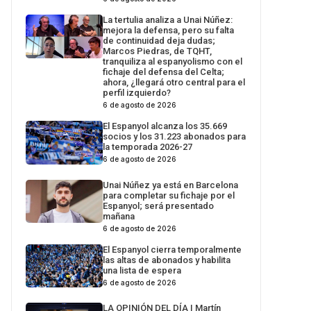
La tertulia analiza a Unai Núñez:
mejora la defensa, pero su falta
de continuidad deja dudas;
Marcos Piedras, de TQHT,
tranquiliza al espanyolismo con el
fichaje del defensa del Celta;
ahora, ¿llegará otro central para el
perfil izquierdo?
6 de agosto de 2026
El Espanyol alcanza los 35.669
socios y los 31.223 abonados para
la temporada 2026-27
6 de agosto de 2026
Unai Núñez ya está en Barcelona
para completar su fichaje por el
Espanyol; será presentado
mañana
6 de agosto de 2026
El Espanyol cierra temporalmente
las altas de abonados y habilita
una lista de espera
6 de agosto de 2026
LA OPINIÓN DEL DÍA | Martín