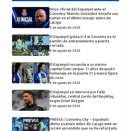
Once oficial del Espanyol ante el
Coventry: Manolo González enseña sus
cartas en el último ensayo antes de
LaLiga
8 de agosto de 2026
El Espanyol golea 0-4 al Coventry en el
partido de entrenamiento a puerta
cerrada
8 de agosto de 2026
El Espanyol recuerda a su eterno
capitán Dani Jarque 17 años después:
homenaje en la puerta 21 y nueva figura
de cera
8 de agosto de 2026
El Espanyol se interesa por Felix
Uduokhai, central zurdo del Beşiktaş,
según Ertan Süzgün
8 de agosto de 2026
PREVIA | Coventry City – Espanyol:
último examen antes de LaLiga ante un
recién ascendido que se ha reforzado