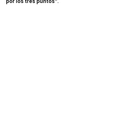
por los tres puntos”
.