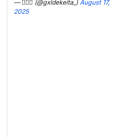
— 🙅🏿‍♂️ (@gxldekeita_)
August 17,
2025