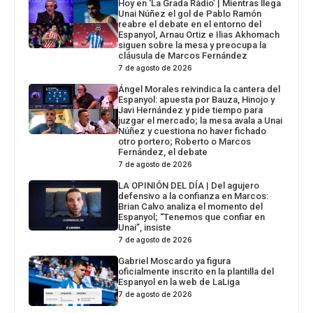
Hoy en ‘La Grada Ràdio’ | Mientras llega
Unai Núñez el gol de Pablo Ramón
reabre el debate en el entorno del
Espanyol, Arnau Ortiz e Ilias Akhomach
siguen sobre la mesa y preocupa la
cláusula de Marcos Fernández
7 de agosto de 2026
Ángel Morales reivindica la cantera del
Espanyol: apuesta por Bauza, Hinojo y
Javi Hernández y pide tiempo para
juzgar el mercado; la mesa avala a Unai
Núñez y cuestiona no haver fichado
otro portero; Roberto o Marcos
Fernández, el debate
7 de agosto de 2026
LA OPINIÓN DEL DÍA | Del agujero
defensivo a la confianza en Marcos:
Brian Calvo analiza el momento del
Espanyol; “Tenemos que confiar en
Unai”, insiste
7 de agosto de 2026
Gabriel Moscardo ya figura
oficialmente inscrito en la plantilla del
Espanyol en la web de LaLiga
7 de agosto de 2026