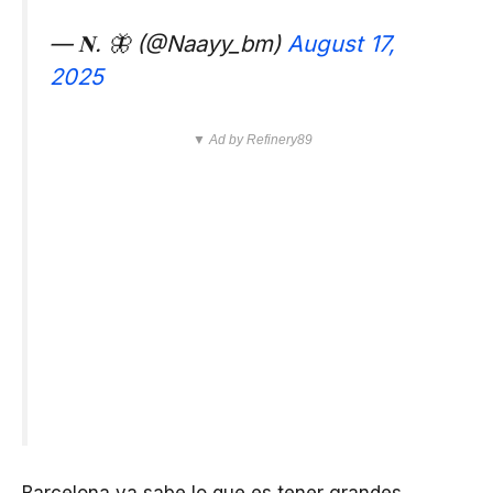
— 𝐍. 🦋 (@Naayy_bm)
August 17,
2025
▼ Ad by Refinery89