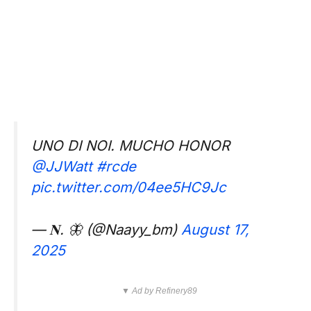
UNO DI NOI. MUCHO HONOR
@JJWatt
#rcde
pic.twitter.com/04ee5HC9Jc
— 𝐍. 🦋 (@Naayy_bm)
August 17,
2025
▼ Ad by Refinery89