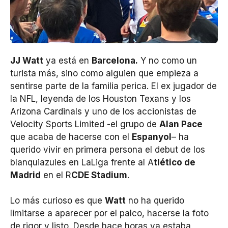
JJ Watt
ya está en
Barcelona.
Y no como un
turista más, sino como alguien que empieza a
sentirse parte de la familia perica. El ex jugador de
la NFL, leyenda de los Houston Texans y los
Arizona Cardinals y uno de los accionistas de
Velocity Sports Limited -el grupo de
Alan Pace
que acaba de hacerse con el
Espanyol
– ha
querido vivir en primera persona el debut de los
blanquiazules en LaLiga frente al A
tlético de
Madrid
en el R
CDE Stadium
.
Lo más curioso es que
Watt
no ha querido
limitarse a aparecer por el palco, hacerse la foto
de rigor y listo. Desde hace horas ya estaba