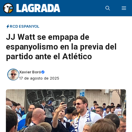
Saltar
Me
al
contenido
RCD ESPANYOL
JJ Watt se empapa de
espanyolismo en la previa del
partido ante el Atlético
Xavier Boró
17 de agosto de 2025