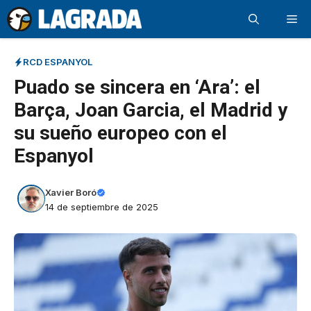
Saltar
Me
al
contenido
RCD ESPANYOL
Puado se sincera en ‘Ara’: el
Barça, Joan Garcia, el Madrid y
su sueño europeo con el
Espanyol
Xavier Boró
14 de septiembre de 2025