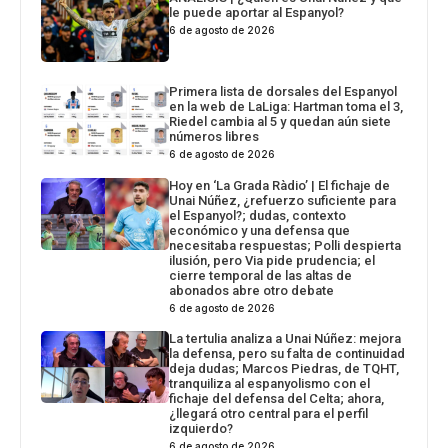
le puede aportar al Espanyol?
6 de agosto de 2026
Primera lista de dorsales del Espanyol
en la web de LaLiga: Hartman toma el 3,
Riedel cambia al 5 y quedan aún siete
números libres
6 de agosto de 2026
Hoy en ‘La Grada Ràdio’ | El fichaje de
Unai Núñez, ¿refuerzo suficiente para
el Espanyol?; dudas, contexto
económico y una defensa que
necesitaba respuestas; Polli despierta
ilusión, pero Via pide prudencia; el
cierre temporal de las altas de
abonados abre otro debate
6 de agosto de 2026
La tertulia analiza a Unai Núñez: mejora
la defensa, pero su falta de continuidad
deja dudas; Marcos Piedras, de TQHT,
tranquiliza al espanyolismo con el
fichaje del defensa del Celta; ahora,
¿llegará otro central para el perfil
izquierdo?
6 de agosto de 2026