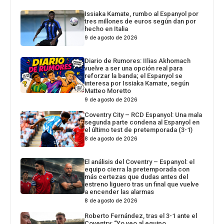
Issiaka Kamate, rumbo al Espanyol por
tres millones de euros según dan por
hecho en Italia
9 de agosto de 2026
Diario de Rumores: IIlias Akhomach
vuelve a ser una opción real para
reforzar la banda; el Espanyol se
interesa por Issiaka Kamate, según
Matteo Moretto
9 de agosto de 2026
Coventry City – RCD Espanyol: Una mala
segunda parte condena al Espanyol en
el último test de pretemporada (3-1)
8 de agosto de 2026
El análisis del Coventry – Espanyol: el
equipo cierra la pretemporada con
más certezas que dudas antes del
estreno liguero tras un final que vuelve
a encender las alarmas
8 de agosto de 2026
Roberto Fernández, tras el 3-1 ante el
Coventry: “Yo veo al equipo