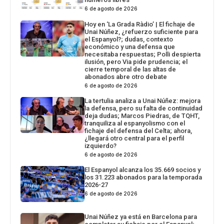
6 de agosto de 2026
Hoy en ‘La Grada Ràdio’ | El fichaje de
Unai Núñez, ¿refuerzo suficiente para
el Espanyol?; dudas, contexto
económico y una defensa que
necesitaba respuestas; Polli despierta
ilusión, pero Via pide prudencia; el
cierre temporal de las altas de
abonados abre otro debate
6 de agosto de 2026
La tertulia analiza a Unai Núñez: mejora
la defensa, pero su falta de continuidad
deja dudas; Marcos Piedras, de TQHT,
tranquiliza al espanyolismo con el
fichaje del defensa del Celta; ahora,
¿llegará otro central para el perfil
izquierdo?
6 de agosto de 2026
El Espanyol alcanza los 35.669 socios y
los 31.223 abonados para la temporada
2026-27
6 de agosto de 2026
Unai Núñez ya está en Barcelona para