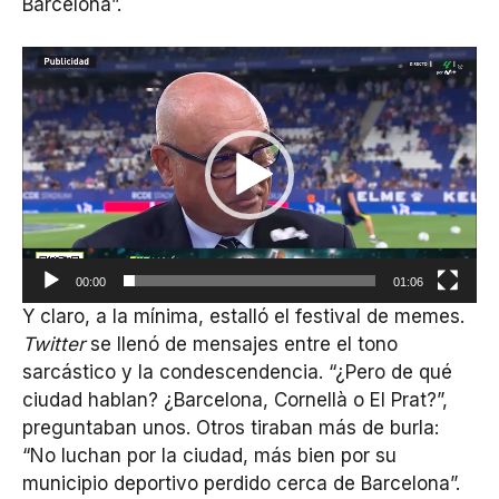
Barcelona”.
Reproductor
de
vídeo
00:00
01:06
Y claro, a la mínima, estalló el festival de memes.
Twitter
se llenó de mensajes entre el tono
sarcástico y la condescendencia. “¿Pero de qué
ciudad hablan? ¿Barcelona, Cornellà o El Prat?”,
preguntaban unos. Otros tiraban más de burla:
“No luchan por la ciudad, más bien por su
municipio deportivo perdido cerca de Barcelona”.