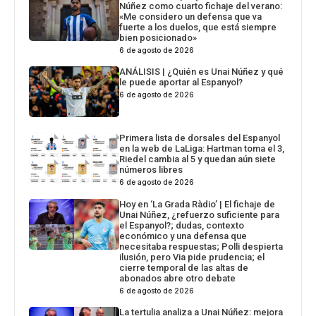
Núñez como cuarto fichaje del verano:
«Me considero un defensa que va
fuerte a los duelos, que está siempre
bien posicionado»
6 de agosto de 2026
ANÁLISIS | ¿Quién es Unai Núñez y qué
le puede aportar al Espanyol?
6 de agosto de 2026
Primera lista de dorsales del Espanyol
en la web de LaLiga: Hartman toma el 3,
Riedel cambia al 5 y quedan aún siete
números libres
6 de agosto de 2026
Hoy en ‘La Grada Ràdio’ | El fichaje de
Unai Núñez, ¿refuerzo suficiente para
el Espanyol?; dudas, contexto
económico y una defensa que
necesitaba respuestas; Polli despierta
ilusión, pero Via pide prudencia; el
cierre temporal de las altas de
abonados abre otro debate
6 de agosto de 2026
La tertulia analiza a Unai Núñez: mejora