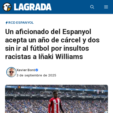
Saltar
Me
al
contenido
RCD ESPANYOL
Un aficionado del Espanyol
acepta un año de cárcel y dos
sin ir al fútbol por insultos
racistas a Iñaki Williams
Xavier Boró
3 de septiembre de 2025