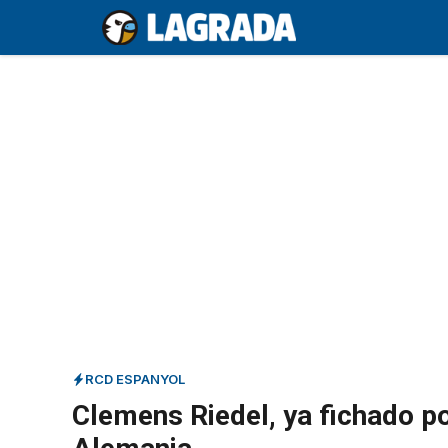
Saltar
al
contenido
RCD ESPANYOL
Clemens Riedel, ya fichado p