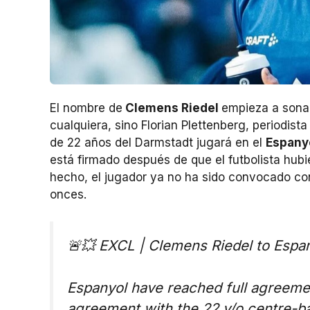
El nombre de
Clemens Riedel
empieza a sonar
cualquiera, sino Florian Plettenberg, periodist
de 22 años del Darmstadt jugará en el
Espany
está firmado después de que el futbolista hubie
hecho, el jugador ya no ha sido convocado con 
onces.
🚨💥 EXCL | Clemens Riedel to Esp
Espanyol have reached full agreemen
agreement with the 22 y/o centre-ba