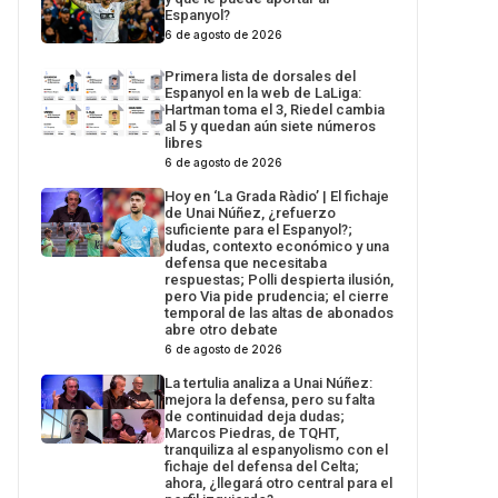
Espanyol?
6 de agosto de 2026
Primera lista de dorsales del
Espanyol en la web de LaLiga:
Hartman toma el 3, Riedel cambia
al 5 y quedan aún siete números
libres
6 de agosto de 2026
Hoy en ‘La Grada Ràdio’ | El fichaje
de Unai Núñez, ¿refuerzo
suficiente para el Espanyol?;
dudas, contexto económico y una
defensa que necesitaba
respuestas; Polli despierta ilusión,
pero Via pide prudencia; el cierre
temporal de las altas de abonados
abre otro debate
6 de agosto de 2026
La tertulia analiza a Unai Núñez:
mejora la defensa, pero su falta
de continuidad deja dudas;
Marcos Piedras, de TQHT,
tranquiliza al espanyolismo con el
fichaje del defensa del Celta;
ahora, ¿llegará otro central para el