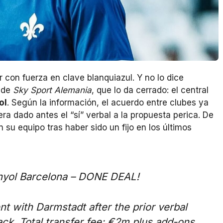
 con fuerza en clave blanquiazul. Y no lo dice
a de
Sky Sport Alemania
, que lo da cerrado: el central
ol
. Según la información, el acuerdo entre clubes ya
ra dado antes el “sí” verbal a la propuesta perica. De
su equipo tras haber sido un fijo en los últimos
anyol Barcelona – DONE DEAL!
t with Darmstadt after the prior verbal
ck. Total transfer fee: €2m plus add-ons,