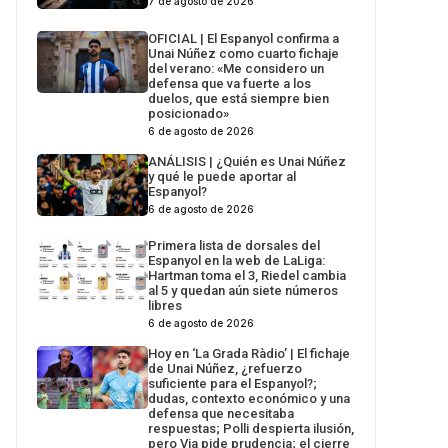
7 de agosto de 2026
OFICIAL | El Espanyol confirma a
Unai Núñez como cuarto fichaje
del verano: «Me considero un
defensa que va fuerte a los
duelos, que está siempre bien
posicionado»
6 de agosto de 2026
ANÁLISIS | ¿Quién es Unai Núñez
y qué le puede aportar al
Espanyol?
6 de agosto de 2026
Primera lista de dorsales del
Espanyol en la web de LaLiga:
Hartman toma el 3, Riedel cambia
al 5 y quedan aún siete números
libres
6 de agosto de 2026
Hoy en ‘La Grada Ràdio’ | El fichaje
de Unai Núñez, ¿refuerzo
suficiente para el Espanyol?;
dudas, contexto económico y una
defensa que necesitaba
respuestas; Polli despierta ilusión,
pero Via pide prudencia; el cierre