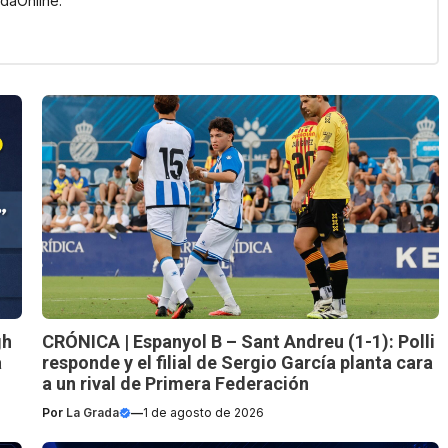
daOnline.
gh
CRÓNICA | Espanyol B – Sant Andreu (1-1): Polli
a
responde y el filial de Sergio García planta cara
a un rival de Primera Federación
Por
La Grada
—
1 de agosto de 2026