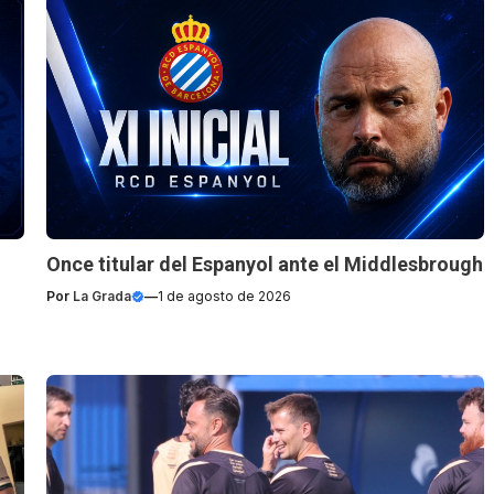
Once titular del Espanyol ante el Middlesbrough
Por
La Grada
—
1 de agosto de 2026