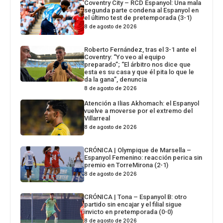
Coventry City – RCD Espanyol: Una mala
segunda parte condena al Espanyol en
el último test de pretemporada (3-1)
8 de agosto de 2026
Roberto Fernández, tras el 3-1 ante el
Coventry: “Yo veo al equipo
preparado”; “El árbitro nos dice que
esta es su casa y que él pita lo que le
da la gana”, denuncia
8 de agosto de 2026
Atención a Ilias Akhomach: el Espanyol
vuelve a moverse por el extremo del
Villarreal
8 de agosto de 2026
CRÓNICA | Olympique de Marsella –
Espanyol Femenino: reacción perica sin
premio en TorreMirona (2-1)
8 de agosto de 2026
CRÓNICA | Tona – Espanyol B: otro
partido sin encajar y el filial sigue
invicto en pretemporada (0-0)
8 de agosto de 2026