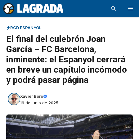
Saltar
Me
al
contenido
RCD ESPANYOL
El final del culebrón Joan
García – FC Barcelona,
inminente: el Espanyol cerrará
en breve un capítulo incómodo
y podrá pasar página
Xavier Boró
16 de junio de 2025