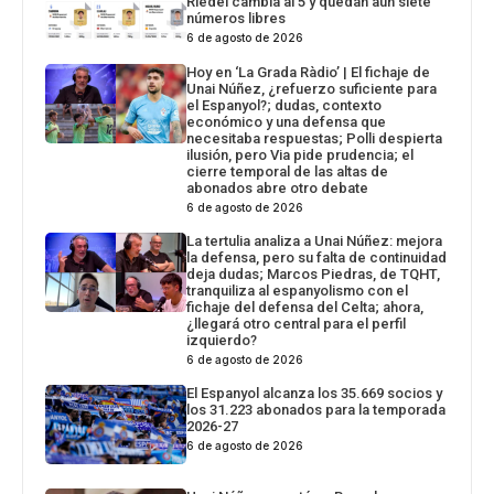
Riedel cambia al 5 y quedan aún siete
números libres
6 de agosto de 2026
Hoy en ‘La Grada Ràdio’ | El fichaje de
Unai Núñez, ¿refuerzo suficiente para
el Espanyol?; dudas, contexto
económico y una defensa que
necesitaba respuestas; Polli despierta
ilusión, pero Via pide prudencia; el
cierre temporal de las altas de
abonados abre otro debate
6 de agosto de 2026
La tertulia analiza a Unai Núñez: mejora
la defensa, pero su falta de continuidad
deja dudas; Marcos Piedras, de TQHT,
tranquiliza al espanyolismo con el
fichaje del defensa del Celta; ahora,
¿llegará otro central para el perfil
izquierdo?
6 de agosto de 2026
El Espanyol alcanza los 35.669 socios y
los 31.223 abonados para la temporada
2026-27
6 de agosto de 2026