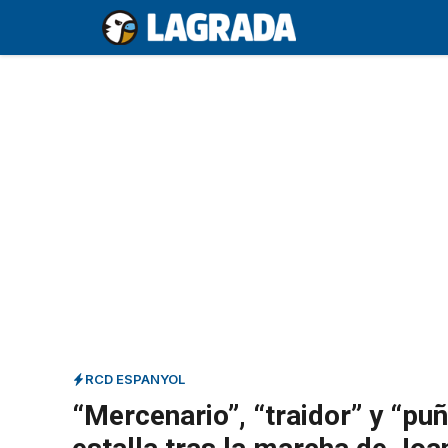
Saltar
al
contenido
RCD ESPANYOL
“Mercenario”, “traidor” y “puñ