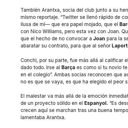
También Arantxa, socia del club junto a su he
mismo reportaje. “Twitter se llenó rápido de 
ilusa de mí— que era papel mojado, que el
Bar
con Nico Williams, pero esta vez con Joan. Qu
que el hecho de no convocar a
Joan
para la s
abaratar su contrato, para que al señor
Laport
Conchi, por su parte, fue más allá al calificar e
dado todo. Irse al
Barça
es como si tu novio te
en el colegio”. Ambas socias reconocen que a
no es que se vaya, es que ha elegido el peor sit
El malestar va más allá de la emoción inmediat
de un proyecto sólido en el
Espanyol.
“Es deso
crecen aquí se marchan tras una buena temp
lamentaba Arantxa.