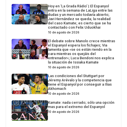
Hoy en ‘La Grada Ràdio’ | El Espanyol
entra en la semana de LaLiga entre las
dudas y un mercado todavía abierto;
Javi Hernández se queda; la realidad
del caso Kamate; es cierto que se ha
contactado con Felix Uduokhai
10 de agosto de 2026
El debate sobre Manolo crece mientras
el Espanyol espera los fichajes; Via
lamenta que «se os están riendo en la
cara mientras os quejáis del
entrenador»; Luca Bendoni nos explica
la situación de Issiaka Kamate
10 de agosto de 2026
Las condiciones del Stuttgart por
Jéremy Arévalo y la competencia que
tiene el Espanyol por conseguir a Ilias
Akhomach
10 de agosto de 2026
Kamate: nada cerrado; sólo una opción
mas para el extremo del Espanyol
10 de agosto de 2026