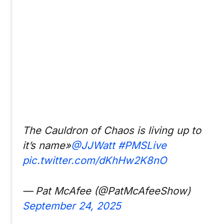
The Cauldron of Chaos is living up to
it’s name»
@JJWatt
#PMSLive
pic.twitter.com/dKhHw2K8nO
— Pat McAfee (@PatMcAfeeShow)
September 24, 2025