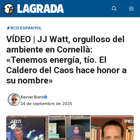
Saltar
Me
al
contenido
RCD ESPANYOL
VÍDEO | JJ Watt, orgulloso del
ambiente en Cornellà:
«Tenemos energía, tío. El
Caldero del Caos hace honor a
su nombre»
Xavier Boró
24 de septiembre de 2025