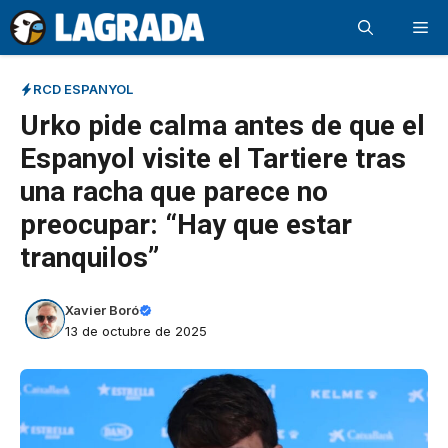
Saltar
Me
al
contenido
RCD ESPANYOL
Urko pide calma antes de que el
Espanyol visite el Tartiere tras
una racha que parece no
preocupar: “Hay que estar
tranquilos”
Xavier Boró
13 de octubre de 2025