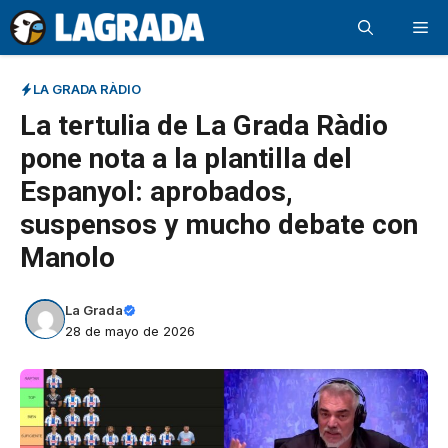
Saltar
Me
al
contenido
LA GRADA RÀDIO
La tertulia de La Grada Ràdio
pone nota a la plantilla del
Espanyol: aprobados,
suspensos y mucho debate con
Manolo
La Grada
28 de mayo de 2026