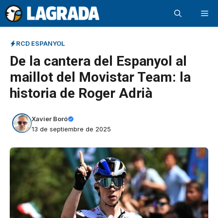
Saltar
Me
al
contenido
RCD ESPANYOL
De la cantera del Espanyol al
maillot del Movistar Team: la
historia de Roger Adrià
Xavier Boró
13 de septiembre de 2025