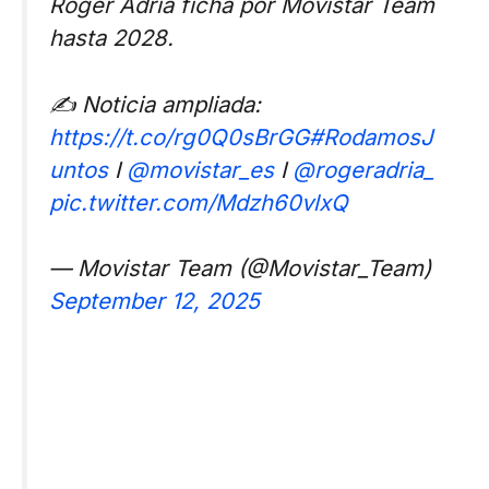
Roger Adrià ficha por Movistar Team
hasta 2028.
✍️ Noticia ampliada:
https://t.co/rg0Q0sBrGG
#RodamosJ
untos
I
@movistar_es
I
@rogeradria_
pic.twitter.com/Mdzh60vlxQ
— Movistar Team (@Movistar_Team)
September 12, 2025