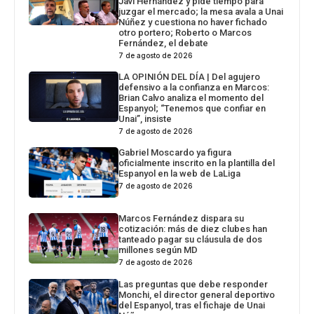
Javi Hernández y pide tiempo para
juzgar el mercado; la mesa avala a Unai
Núñez y cuestiona no haver fichado
otro portero; Roberto o Marcos
Fernández, el debate
7 de agosto de 2026
LA OPINIÓN DEL DÍA | Del agujero
defensivo a la confianza en Marcos:
Brian Calvo analiza el momento del
Espanyol; “Tenemos que confiar en
Unai”, insiste
7 de agosto de 2026
Gabriel Moscardo ya figura
oficialmente inscrito en la plantilla del
Espanyol en la web de LaLiga
7 de agosto de 2026
Marcos Fernández dispara su
cotización: más de diez clubes han
tanteado pagar su cláusula de dos
millones según MD
7 de agosto de 2026
Las preguntas que debe responder
Monchi, el director general deportivo
del Espanyol, tras el fichaje de Unai