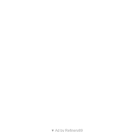
▼ Ad by Refinery89