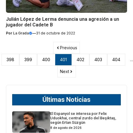
Julián López de Lerma denuncia una agresión a un
jugador del Cadete B
Por
La Grada
—
31 de octubre de 2022
Previous
398
399
400
401
402
403
404
Next
Últimas Noticias
El Espanyol se interesa por Felix
Uduokhai, central zurdo del Beşiktaş,
según Ertan Süzgün
8 de agosto de 2026