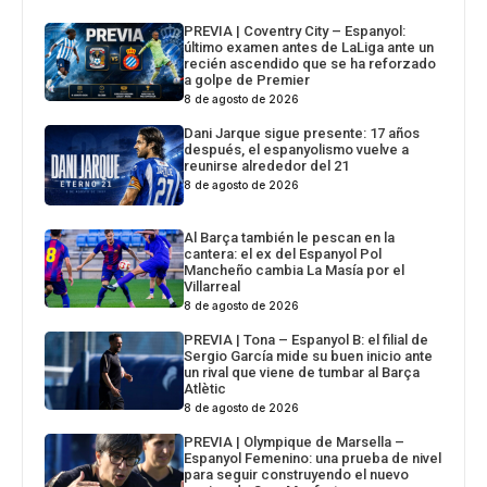
PREVIA | Coventry City – Espanyol:
último examen antes de LaLiga ante un
recién ascendido que se ha reforzado
a golpe de Premier
8 de agosto de 2026
Dani Jarque sigue presente: 17 años
después, el espanyolismo vuelve a
reunirse alrededor del 21
8 de agosto de 2026
Al Barça también le pescan en la
cantera: el ex del Espanyol Pol
Mancheño cambia La Masía por el
Villarreal
8 de agosto de 2026
PREVIA | Tona – Espanyol B: el filial de
Sergio García mide su buen inicio ante
un rival que viene de tumbar al Barça
Atlètic
8 de agosto de 2026
PREVIA | Olympique de Marsella –
Espanyol Femenino: una prueba de nivel
para seguir construyendo el nuevo