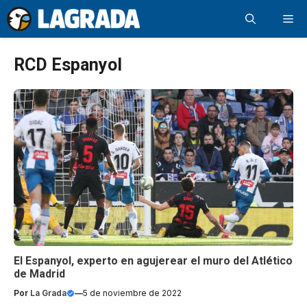
Saltar
Me
al
contenido
RCD Espanyol
El Espanyol, experto en agujerear el muro del Atlético
de Madrid
Por
La Grada
—
5 de noviembre de 2022