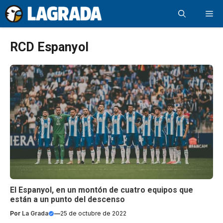
Saltar
Me
al
contenido
RCD Espanyol
El Espanyol, en un montón de cuatro equipos que
están a un punto del descenso
Por
La Grada
—
25 de octubre de 2022