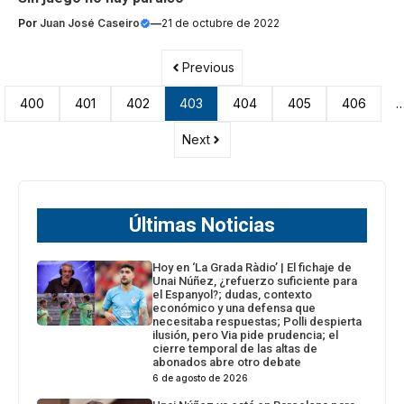
Por
Juan José Caseiro
—
21 de octubre de 2022
Previous
400
401
402
403
404
405
406
Next
Últimas Noticias
Hoy en ‘La Grada Ràdio’ | El fichaje de
Unai Núñez, ¿refuerzo suficiente para
el Espanyol?; dudas, contexto
económico y una defensa que
necesitaba respuestas; Polli despierta
ilusión, pero Via pide prudencia; el
cierre temporal de las altas de
abonados abre otro debate
6 de agosto de 2026