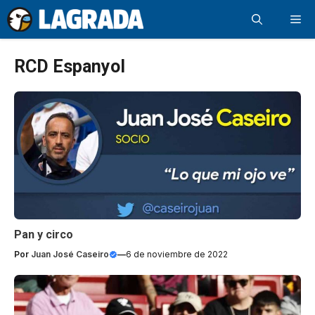
Saltar
Me
al
contenido
RCD Espanyol
Pan y circo
Por
Juan José Caseiro
—
6 de noviembre de 2022