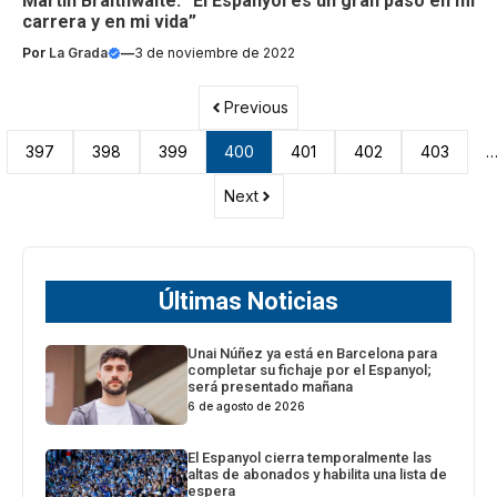
Martin Braithwaite: “El Espanyol es un gran paso en mi
carrera y en mi vida”
Por
La Grada
—
3 de noviembre de 2022
Previous
397
398
399
400
401
402
403
Next
Últimas Noticias
Unai Núñez ya está en Barcelona para
completar su fichaje por el Espanyol;
será presentado mañana
6 de agosto de 2026
El Espanyol cierra temporalmente las
altas de abonados y habilita una lista de
espera