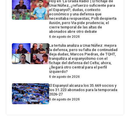
Hoy en ‘La Grada Ràdio’ | El fichaje de
Unai Núñez, ¿refuerzo suficiente para
el Espanyol?; dudas, contexto
económico y una defensa que
necesitaba respuestas; Polli despierta
ilusión, pero Via pide prudencia; el
cierre temporal de las altas de
abonados abre otro debate
6 de agosto de 2026
La tertulia analiza a Unai Núñez: mejora
la defensa, pero su falta de continuidad
deja dudas; Marcos Piedras, de TQHT,
tranquiliza al espanyolismo con el
fichaje del defensa del Celta; ahora,
¿llegará otro central para el perfil
izquierdo?
6 de agosto de 2026
El Espanyol alcanza los 35.669 socios y
los 31.223 abonados para la temporada
2026-27
6 de agosto de 2026