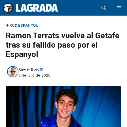
Saltar
Me
al
contenido
RCD ESPANYOL
Ramon Terrats vuelve al Getafe
tras su fallido paso por el
Espanyol
Xavier Boró
8 de julio de 2026