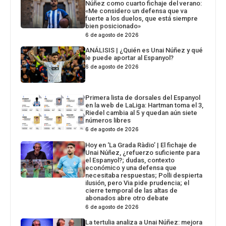
Núñez como cuarto fichaje del verano:
«Me considero un defensa que va
fuerte a los duelos, que está siempre
bien posicionado»
6 de agosto de 2026
ANÁLISIS | ¿Quién es Unai Núñez y qué
le puede aportar al Espanyol?
6 de agosto de 2026
Primera lista de dorsales del Espanyol
en la web de LaLiga: Hartman toma el 3,
Riedel cambia al 5 y quedan aún siete
números libres
6 de agosto de 2026
Hoy en ‘La Grada Ràdio’ | El fichaje de
Unai Núñez, ¿refuerzo suficiente para
el Espanyol?; dudas, contexto
económico y una defensa que
necesitaba respuestas; Polli despierta
ilusión, pero Via pide prudencia; el
cierre temporal de las altas de
abonados abre otro debate
6 de agosto de 2026
La tertulia analiza a Unai Núñez: mejora