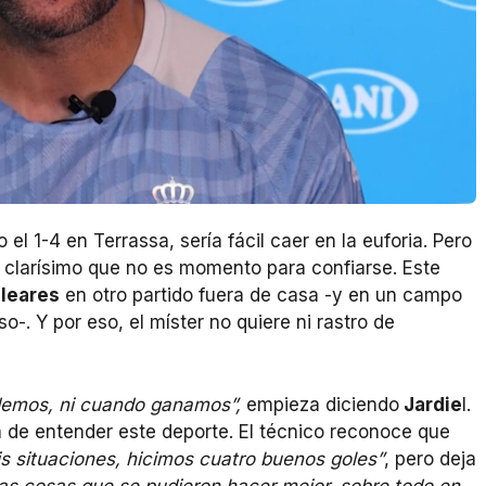
l 1-4 en Terrassa, sería fácil caer en la euforia. Pero
e clarísimo que no es momento para confiarse. Este
aleares
en otro partido fuera de casa -y en un campo
-. Y por eso, el míster no quiere ni rastro de
demos, ni cuando ganamos”,
empieza diciendo
Jardie
l.
de entender este deporte. El técnico reconoce que
s situaciones, hicimos cuatro buenos goles”
, pero deja
s cosas que se pudieron hacer mejor, sobre todo en