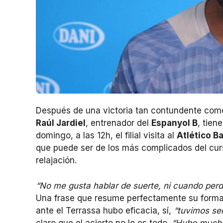
Después de una victoria tan contundente como e
Raúl Jardiel
, entrenador del
Espanyol B
, tien
domingo, a las 12h, el filial visita al
Atlético B
que puede ser de los más complicados del curso
relajación.
“No me gusta hablar de suerte, ni cuando per
Una frase que resume perfectamente su forma 
ante el Terrassa hubo eficacia, sí,
“tuvimos sei
claro que el acierto no lo es todo.
“Hubo mucha