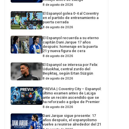
8 de agosto de 2026
El Espanyol golea 0-4 al Coventry
en el partido de entrenamiento a
puerta cerrada
8 de agosto de 2026
El Espanyol recuerda a su eterno
capitán Dani Jarque 17 años
después: homenaje en la puerta
21 y nueva figura de cera
8 de agosto de 2026
El Espanyol se interesa por Felix
Uduokhai, central zurdo del
Beşiktaş, según Ertan Süzgün
8 de agosto de 2026
PREVIA | Coventry City – Espanyol:
último examen antes de LaLiga
ante un recién ascendido que se
ha reforzado a golpe de Premier
8 de agosto de 2026
Dani Jarque sigue presente: 17
años después, el espanyolismo
vuelve a reunirse alrededor del 21